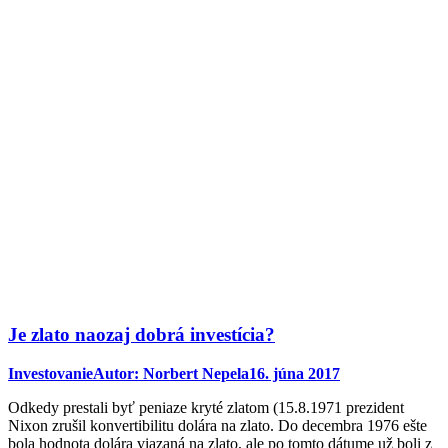
Je zlato naozaj dobrá investícia?
Investovanie
Autor:
Norbert Nepela
16. júna 2017
Odkedy prestali byť peniaze kryté zlatom (15.8.1971 prezident
Nixon zrušil konvertibilitu dolára na zlato. Do decembra 1976 ešte
bola hodnota dolára viazaná na zlato, ale po tomto dátume už boli z