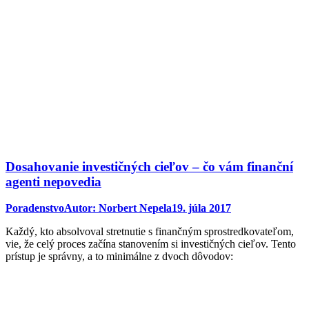
Dosahovanie investičných cieľov – čo vám finanční
agenti nepovedia
Poradenstvo
Autor:
Norbert Nepela
19. júla 2017
Každý, kto absolvoval stretnutie s finančným sprostredkovateľom,
vie, že celý proces začína stanovením si investičných cieľov. Tento
prístup je správny, a to minimálne z dvoch dôvodov: