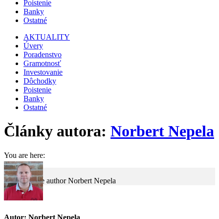
Poistenie
Banky
Ostatné
AKTUALITY
Úvery
Poradenstvo
Gramotnosť
Investovanie
Dôchodky
Poistenie
Banky
Ostatné
Články autora:
Norbert Nepela
You are here:
Home
Article author Norbert Nepela
Autor:
Norbert Nepela