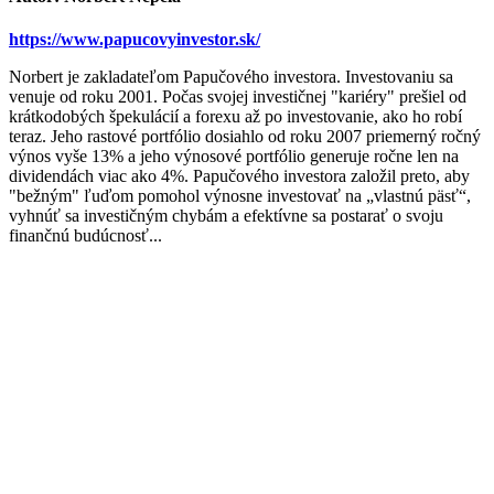
https://www.papucovyinvestor.sk/
Norbert je zakladateľom Papučového investora. Investovaniu sa
venuje od roku 2001. Počas svojej investičnej "kariéry" prešiel od
krátkodobých špekulácií a forexu až po investovanie, ako ho robí
teraz. Jeho rastové portfólio dosiahlo od roku 2007 priemerný ročný
výnos vyše 13% a jeho výnosové portfólio generuje ročne len na
dividendách viac ako 4%. Papučového investora založil preto, aby
"bežným" ľuďom pomohol výnosne investovať na „vlastnú päsť“,
vyhnúť sa investičným chybám a efektívne sa postarať o svoju
finančnú budúcnosť...