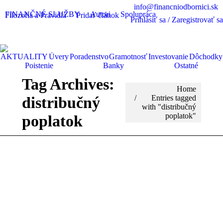
info@financniodbornici.sk
FINANČNÉ SLUŽBY
Autori
Spolupráca
Filozofia a Pravidlá
Pridať článok
Prihlásiť sa / Zaregistrovať sa
AKTUALITY
Úvery
Poradenstvo
Gramotnosť
Investovanie
Dôchodky
Poistenie
Banky
Ostatné
Tag Archives:
You are here:
Home
distribučný
Entries tagged
with "distribučný
poplatok"
poplatok