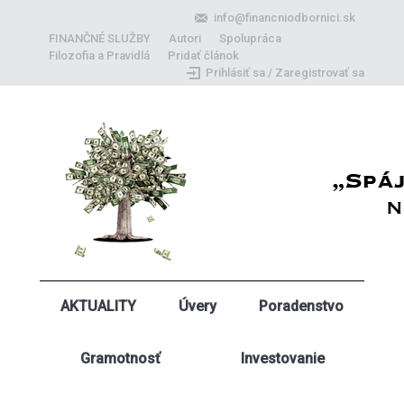
info@financniodbornici.sk
FINANČNÉ SLUŽBY
Autori
Spolupráca
Filozofia a Pravidlá
Pridať článok
Prihlásiť sa / Zaregistrovať sa
AKTUALITY
Úvery
Poradenstvo
Gramotnosť
Investovanie