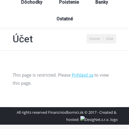
Dôchodky
Poistenie
Banky
Ostatné
Účet
You are here:
Home
Účet
This page is restricted. Please
Prihlásiť sa
to view
this page.
All rights reserved Financniodbornici.sk © 2017 - Created &
hosted: