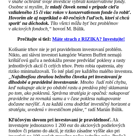
v snahe ochrániť svoje investície vybrali konzervatívne fondy.
Osobne si myslím, že
mladý človek nemá v prípade cieľa
vzdialeného 15 či viac rokov v konzervatívnom fonde čo robiť.
Hovorím ale aj napríklad o 40-ročných ľuďoch, ktorí si chcú
sporiť na dôchodok.
Títo všetci môžu byť bez problémov
v akciových fondoch,“
hovorí M. Búlik.
Prečítajte si tiež:
Máte strach z RIZIKA? Investujte!
Kolísanie trhov nie je pri pravidelnom investovaní problém.
Nikto, ani slávni investori kategórie Warren Buffett nemajú
krištáľovú guľu a nedokážu presne predvídať poklesy a rasty
jednotlivých akcií či celých trhov. Preto robia opatrenia, aby
riziko minimalizovali. To isté platí pre každého malého investora.
„
Najsilnejšou zbraňou bežného človeka pri investovaní je
dlhodobé a pravidelné investovanie
. Mnoho ľudí robí chybu,
keď nakupuje akcie po období rastu a predáva plný sklamania
po tom, ako poklesnú. Správna stratégia je opačná: nakupovať
pravidelne za rovnakú sumu a v čase poklesu nakupovanie
dočasne navýšiť. A za každú cenu dodržať investičný horizont a
stratégiu, uvedenú v investičnom pláne,“
radí Marián Búlik.
Kľúčovým slovom pri investovaní je pravidelnosť.
Ak
investujete jednorazovo 1 200 eur do akciových podielových
fondov či priamo do akcií, je riziko zásadne vyššie ako pri