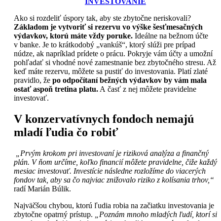
INVESTOVANIE
Ako si rozdeliť úspory tak, aby ste zbytočne neriskovali?
Základom je vytvoriť si rezervu vo výške šesťmesačných
výdavkov, ktorú máte vždy poruke.
Ideálne na bežnom účte
v banke. Je to krátkodobý „vankúš“, ktorý slúži pre prípad
núdze, ak napríklad prídete o prácu. Pokryje vám účty a umožní
pohľadať si vhodné nové zamestnanie bez zbytočného stresu. Až
keď máte rezervu, môžete sa pustiť do investovania. Platí zlaté
pravidlo, že
po odpočítaní bežných výdavkov by vám mala
ostať aspoň tretina platu.
A časť z nej môžete pravidelne
investovať.
V konzervatívnych fondoch nemajú
mladí ľudia čo robiť
„Prvým krokom pri investovaní je riziková analýza a finančný
plán. V ňom určíme, koľko financií môžete pravidelne, čiže každý
mesiac investovať. Investície následne rozložíme do viacerých
fondov tak, aby sa čo najviac znižovalo riziko z kolísania trhov,“
radí Marián Búlik.
Najväčšou chybou, ktorú ľudia robia na začiatku investovania je
zbytočne opatrný prístup.
„Poznám mnoho mladých ľudí, ktorí si