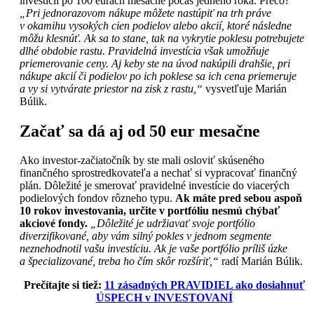
investícii po 100 eurách mesačne počas jedného roka. Prečo?
„Pri jednorazovom nákupe môžete nastúpiť na trh práve
v okamihu vysokých cien podielov alebo akcií, ktoré následne
môžu klesnúť. Ak sa to stane, tak na vykrytie poklesu potrebujete
dlhé obdobie rastu. Pravidelná investícia však umožňuje
priemerovanie ceny. Aj keby ste na úvod nakúpili drahšie, pri
nákupe akcií či podielov po ich poklese sa ich cena priemeruje
a vy si vytvárate priestor na zisk z rastu,“
vysvetľuje Marián
Búlik.
Začať sa dá aj od 50 eur mesačne
Ako investor-začiatočník by ste mali osloviť skúseného
finančného sprostredkovateľa a nechať si vypracovať finančný
plán. Dôležité je smerovať pravidelné investície do viacerých
podielových fondov rôzneho typu.
Ak máte pred sebou aspoň
10 rokov investovania, určite v portfóliu nesmú chýbať
akciové fondy.
„Dôležité je udržiavať svoje portfólio
diverzifikované, aby vám silný pokles v jednom segmente
neznehodnotil vašu investíciu. Ak je vaše portfólio príliš úzke
a špecializované, treba ho čím skôr rozšíriť,“
radí Marián Búlik.
Prečítajte si tiež:
11 zásadných PRAVIDIEL ako dosiahnuť
ÚSPECH v INVESTOVANÍ