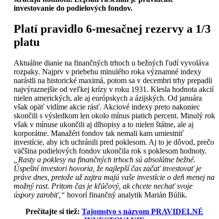
investovanie do podielových fondov.
Platí pravidlo 6-mesačnej rezervy a 1/3
platu
Aktuálne dianie na finančných trhoch u bežných ľudí vyvoláva
rozpaky. Najprv v priebehu minulého roka významné indexy
narástli na historické maximá, potom sa v decembri trhy prepadli
najvýraznejšie od veľkej krízy v roku 1931. Klesla hodnota akcií
nielen amerických, ale aj európskych a ázijských. Od januára
však opäť vidíme akcie rásť. Akciové indexy preto nakoniec
skončili s výsledkom len okolo mínus piatich percent. Minulý rok
však v mínuse ukončili aj dlhopisy a to nielen štátne, ale aj
korporátne. Manažéri fondov tak nemali kam umiestniť
investície, aby ich uchránili pred poklesom. Aj to je dôvod, prečo
väčšina podielových fondov ukončila rok s poklesom hodnoty.
„Rasty a poklesy na finančných trhoch sú absolútne bežné.
Úspešní investori hovoria, že najlepší čas začať investovať je
práve dnes, pretože už zajtra majú vaše investície o deň menej na
možný rast. Pritom čas je kľúčový, ak chcete nechať svoje
úspory zarobiť,“
hovorí finančný analytik Marián Búlik.
Prečítajte si tiež:
Tajomstvo s názvom PRAVIDELNÉ