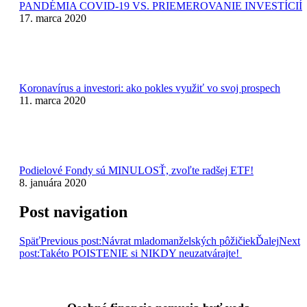
PANDÉMIA COVID-19 VS. PRIEMEROVANIE INVESTÍCIÍ
17. marca 2020
Koronavírus a investori: ako pokles využiť vo svoj prospech
11. marca 2020
Podielové Fondy sú MINULOSŤ, zvoľte radšej ETF!
8. januára 2020
Post navigation
Späť
Previous post:
Návrat mladomanželských pôžičiek
Ďalej
Next
post:
Takéto POISTENIE si NIKDY neuzatvárajte! ​