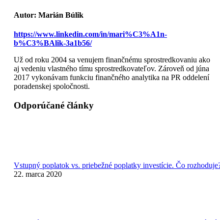
Autor:
Marián Búlik
https://www.linkedin.com/in/mari%C3%A1n-
b%C3%BAlik-3a1b56/
Už od roku 2004 sa venujem finančnému sprostredkovaniu ako
aj vedeniu vlastného tímu sprostredkovateľov. Zároveň od júna
2017 vykonávam funkciu finančného analytika na PR oddelení
poradenskej spoločnosti.
Odporúčané články
Vstupný poplatok vs. priebežné poplatky investície. Čo rozhoduje
22. marca 2020