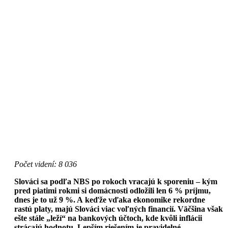
Počet videní: 8 036
Slováci sa podľa NBS po rokoch vracajú k sporeniu – kým
pred piatimi rokmi si domácnosti odložili len 6 % príjmu,
dnes je to už 9 %. A keďže vďaka ekonomike rekordne
rastú platy, majú Slováci viac voľných financií. Väčšina však
ešte stále „leží“ na bankových účtoch, kde kvôli inflácii
strácajú hodnotu. Lepším riešením je pravidelné