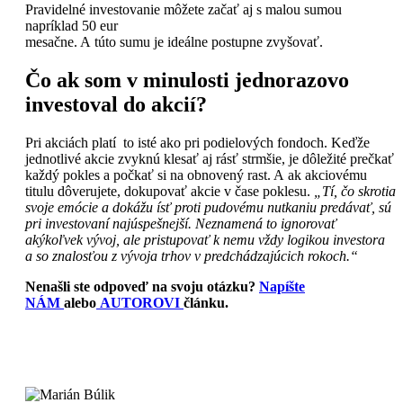
Pravidelné investovanie môžete začať aj s malou sumou
napríklad 50 eur
mesačne. A túto sumu je ideálne postupne zvyšovať.
Čo ak som v minulosti jednorazovo
investoval do akcií?
Pri akciách platí to isté ako pri podielových fondoch. Keďže
jednotlivé akcie zvyknú klesať aj rásť strmšie, je dôležité prečkať
každý pokles a počkať si na obnovený rast. A ak akciovému
titulu dôverujete, dokupovať akcie v čase poklesu.
„Tí, čo skrotia
svoje emócie a dokážu ísť proti pudovému nutkaniu predávať, sú
pri investovaní najúspešnejší. Neznamená to ignorovať
akýkoľvek vývoj, ale pristupovať k nemu vždy logikou investora
a so znalosťou z vývoja trhov v predchádzajúcich rokoch.“
Nenašli ste odpoveď na svoju otázku?
Napíšte
NÁM
alebo
AUTOROVI
článku.