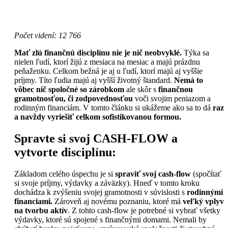
Počet videní: 12 766
Mať zlú finančnú disciplínu nie je nič neobvyklé.
Týka sa
nielen ľudí, ktorí žijú z mesiaca na mesiac a majú prázdnu
peňaženku. Celkom bežná je aj u ľudí, ktorí majú aj vyššie
príjmy. Títo ľudia majú aj vyšší životný štandard.
Nemá to
vôbec nič spoločné so zárobkom
ale skôr s
finančnou
gramotnosťou, či zodpovednosťou
voči svojim peniazom a
rodinným financiám. V tomto článku si ukážeme ako sa to dá
raz
a navždy vyriešiť celkom sofistikovanou formou.
Spravte si svoj CASH-FLOW a
vytvorte disciplínu:
Základom celého úspechu je si
spraviť svoj cash-flow
(spočítať
si svoje príjmy, výdavky a záväzky). Hneď v tomto kroku
dochádza k zvýšeniu svojej gramotnosti v súvislosti s
rodinnými
financiami.
Zároveň aj novému poznaniu, ktoré má
veľký vplyv
na tvorbu aktív
. Z tohto cash-flow je potrebné si vybrať všetky
výdavky, ktoré sú spojené s finančnými domami. Nemali by