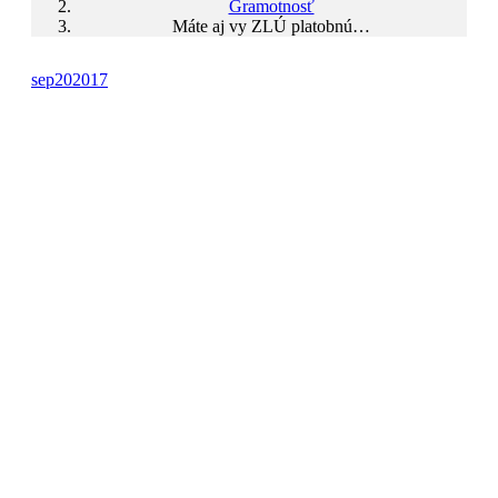
Gramotnosť
Máte aj vy ZLÚ platobnú…
sep
20
2017