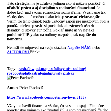
Táto
stratégia
nie je zďaleka jedinou ako si môžete pomôcť, či
uľahčiť prácu a aj disciplínu s rodinnými financiami
. Je
dobré keď nad svojim rozpočtom rozmýšľame. Využívame tak
všetky dostupné možnosti ako ich
spravovať efektívnejšie
.
Verím, že tento článok bude užitočný aspoň pre niektorých ľudí a
pomôže nielen
spraviť si poriadok
ale
zároveň ušetriť
desiatky, či stovky eur ročne. Pokiaľ
máte aj vy nejaké
podobné TIP-y
ako na rodinný rozpočet, tak
napíšte do
komentu.
Nenašli ste odpoveď na svoju otázku?
Napíšte NÁM
alebo
AUTOROVI
článku.
Tagy:
cash-flow
pokuta
portfóliový účet
rodinný
rozpočet
splátka
stratégia
tip
trvalý príkaz
Autor:
Peter Pavlovič
https://www.facebook.com/peter.pavlovic.31337
Vždy ma bavili financie a všetko, čo sa s nimi spája. Finančné
poradenstvo vnímam ako životný štýl a som presvedčený, že táto