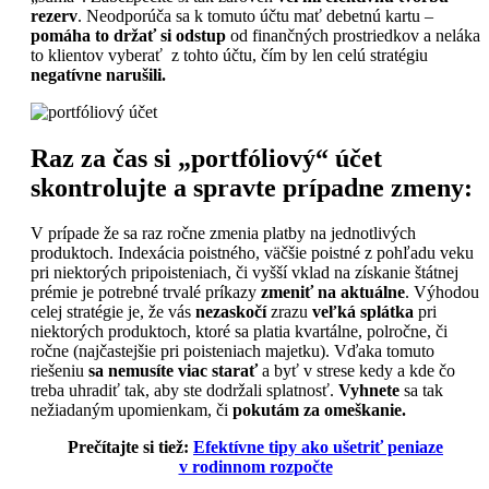
rezerv
. Neodporúča sa k tomuto účtu mať debetnú kartu –
pomáha to držať si odstup
od finančných prostriedkov a neláka
to klientov vyberať z tohto účtu, čím by len celú stratégiu
negatívne narušili.
Raz za čas si „portfóliový“ účet
skontrolujte a spravte prípadne zmeny:
V prípade že sa raz ročne zmenia platby na jednotlivých
produktoch. Indexácia poistného, väčšie poistné z pohľadu veku
pri niektorých pripoisteniach, či vyšší vklad na získanie štátnej
prémie je potrebné trvalé príkazy
zmeniť na aktuálne
. Výhodou
celej stratégie je, že vás
nezaskočí
zrazu
veľká splátka
pri
niektorých produktoch, ktoré sa platia kvartálne, polročne, či
ročne (najčastejšie pri poisteniach majetku). Vďaka tomuto
riešeniu
sa nemusíte viac starať
a byť v strese kedy a kde čo
treba uhradiť tak, aby ste dodržali splatnosť.
Vyhnete
sa tak
nežiadaným upomienkam, či
pokutám za omeškanie.
Prečítajte si tiež:
Efektívne tipy ako ušetriť peniaze
v rodinnom rozpočte