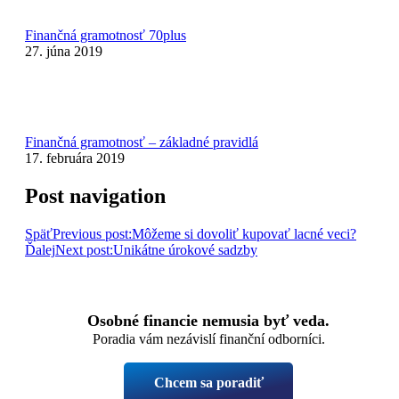
Finančná gramotnosť 70plus
27. júna 2019
Finančná gramotnosť – základné pravidlá
17. februára 2019
Post navigation
Späť
Previous post:
Môžeme si dovoliť kupovať lacné veci?
Ďalej
Next post:
Unikátne úrokové sadzby
Osobné financie nemusia byť veda.
Poradia vám nezávislí finanční odborníci.
Chcem sa poradiť