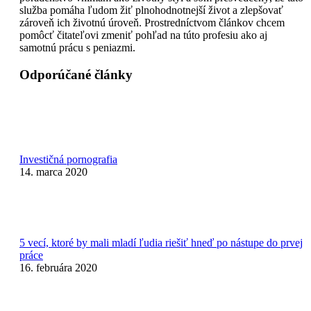
služba pomáha ľudom žiť plnohodnotnejší život a zlepšovať
zároveň ich životnú úroveň. Prostredníctvom článkov chcem
pomôcť čitateľovi zmeniť pohľad na túto profesiu ako aj
samotnú prácu s peniazmi.
Odporúčané články
Investičná pornografia
14. marca 2020
5 vecí, ktoré by mali mladí ľudia riešiť hneď po nástupe do prvej
práce
16. februára 2020