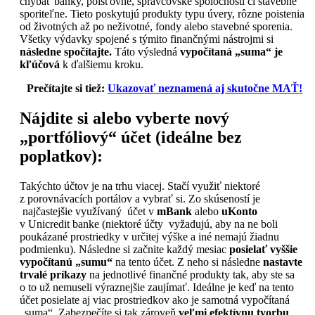
chýbať banky, poisťovne, správcovské spoločnosti či stavebné
sporiteľne. Tieto poskytujú produkty typu úvery, rôzne poistenia
od životných až po neživotné, fondy alebo stavebné sporenia.
Všetky výdavky spojené s týmito finančnými nástrojmi si
následne spočítajte.
Táto výsledná
vypočítaná „suma“ je
kľúčová
k ďalšiemu kroku.
Prečítajte si tiež:
Ukazovať neznamená aj skutočne MAŤ!
Nájdite si alebo vyberte nový
„portfóliový“ účet
(ideálne bez
poplatkov)
:
Takýchto účtov je na trhu viacej. Stačí využiť niektoré
z porovnávacích portálov a vybrať si. Zo skúseností je
najčastejšie využívaný účet v
mBank
alebo
uKonto
v Unicredit banke (niektoré účty vyžadujú, aby na ne boli
poukázané prostriedky v určitej výške a iné nemajú žiadnu
podmienku). Následne si začnite každý mesiac
posielať
vyššie
vypočítanú „sumu“
na tento účet. Z neho si následne
nastavte
trvalé príkazy
na jednotlivé finančné produkty tak, aby ste sa
o to už nemuseli výraznejšie zaujímať. Ideálne je keď na tento
účet posielate aj viac prostriedkov ako je samotná vypočítaná
„suma“. Zabezpečíte si tak zároveň
veľmi efektívnu tvorbu