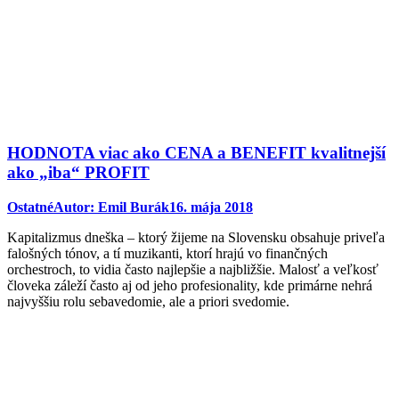
HODNOTA viac ako CENA a BENEFIT kvalitnejší
ako „iba“ PROFIT
Ostatné
Autor:
Emil Burák
16. mája 2018
Kapitalizmus dneška – ktorý žijeme na Slovensku obsahuje priveľa
falošných tónov, a tí muzikanti, ktorí hrajú vo finančných
orchestroch, to vidia často najlepšie a najbližšie. Malosť a veľkosť
človeka záleží často aj od jeho profesionality, kde primárne nehrá
najvyššiu rolu sebavedomie, ale a priori svedomie.