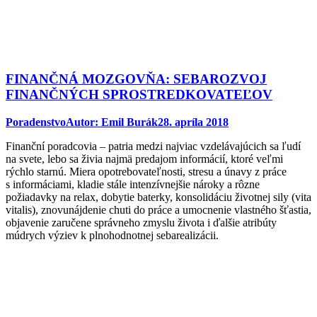
FINANČNÁ MOZGOVŇA: SEBAROZVOJ
FINANČNÝCH SPROSTREDKOVATEĽOV
Poradenstvo
Autor:
Emil Burák
28. apríla 2018
Finanční poradcovia – patria medzi najviac vzdelávajúcich sa ľudí
na svete, lebo sa živia najmä predajom informácií, ktoré veľmi
rýchlo starnú. Miera opotrebovateľnosti, stresu a únavy z práce
s informáciami, kladie stále intenzívnejšie nároky a rôzne
požiadavky na relax, dobytie baterky, konsolidáciu životnej sily (vita
vitalis), znovunájdenie chuti do práce a umocnenie vlastného šťastia,
objavenie zaručene správneho zmyslu života i ďalšie atribúty
múdrych výziev k plnohodnotnej sebarealizácii.