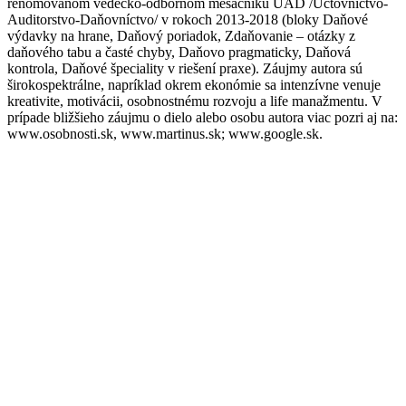
renomovanom vedecko-odbornom mesačníku ÚAD /Účtovníctvo-
Auditorstvo-Daňovníctvo/ v rokoch 2013-2018 (bloky Daňové
výdavky na hrane, Daňový poriadok, Zdaňovanie – otázky z
daňového tabu a časté chyby, Daňovo pragmaticky, Daňová
kontrola, Daňové špeciality v riešení praxe). Záujmy autora sú
širokospektrálne, napríklad okrem ekonómie sa intenzívne venuje
kreativite, motivácii, osobnostnému rozvoju a life manažmentu. V
prípade bližšieho záujmu o dielo alebo osobu autora viac pozri aj na:
www.osobnosti.sk, www.martinus.sk; www.google.sk.