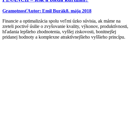
Gramotnosť
Autor:
Emil Burák
8. mája 2018
Financie a optimalizácia spolu veľmi úzko súvisia, ak máme na
zreteli poctivé úsilie o zvyšovanie kvality, výkonov, produktívnosti,
hľadania lepšieho zhodnotenia, vyššej ziskovosti, bonitnejšej
pridanej hodnoty a komplexne atraktívnejšieho vyššieho princípu.