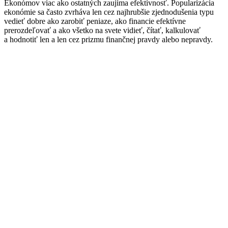
Ekonómov viac ako ostatných zaujíma efektívnosť. Popularizácia
ekonómie sa často zvrháva len cez najhrubšie zjednodušenia typu
vedieť dobre ako zarobiť peniaze, ako financie efektívne
prerozdeľovať a ako všetko na svete vidieť, čítať, kalkulovať
a hodnotiť len a len cez prizmu finančnej pravdy alebo nepravdy.