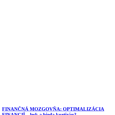
FINANČNÁ MOZGOVŇA: OPTIMALIZÁCIA
FINANCIÍ – lesk a bieda kurtizán?