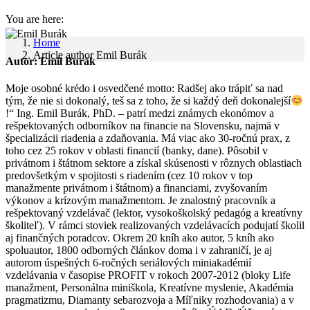
You are here:
Home
Article author Emil Burák
Autor:
Emil Burák
Moje osobné krédo i osvedčené motto: Radšej ako trápiť sa nad
tým, že nie si dokonalý, teš sa z toho, že si každý deň dokonalejší
!“ Ing. Emil Burák, PhD. – patrí medzi známych ekonómov a
rešpektovaných odborníkov na financie na Slovensku, najmä v
špecializácii riadenia a zdaňovania. Má viac ako 30-ročnú prax, z
toho cez 25 rokov v oblasti financií (banky, dane). Pôsobil v
privátnom i štátnom sektore a získal skúsenosti v rôznych oblastiach
predovšetkým v spojitosti s riadením (cez 10 rokov v top
manažmente privátnom i štátnom) a financiami, zvyšovaním
výkonov a krízovým manažmentom. Je znalostný pracovník a
rešpektovaný vzdelávač (lektor, vysokoškolský pedagóg a kreatívny
školiteľ). V rámci stoviek realizovaných vzdelávacích podujatí školil
aj finančných poradcov. Okrem 20 kníh ako autor, 5 kníh ako
spoluautor, 1800 odborných článkov doma i v zahraničí, je aj
autorom úspešných 6-ročných seriálových miniakadémií
vzdelávania v časopise PROFIT v rokoch 2007-2012 (bloky Life
manažment, Personálna miniškola, Kreatívne myslenie, Akadémia
pragmatizmu, Diamanty sebarozvoja a Míľniky rozhodovania) a v