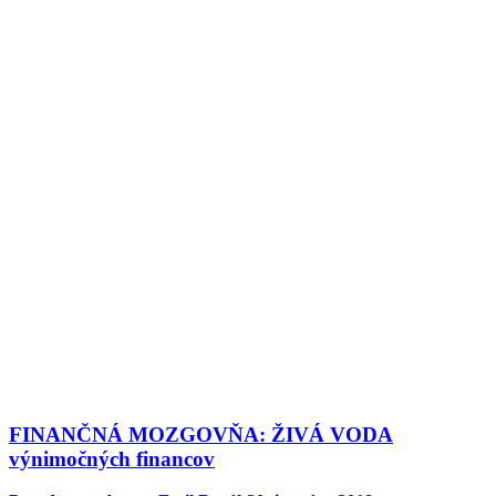
FINANČNÁ MOZGOVŇA: ŽIVÁ VODA
výnimočných financov