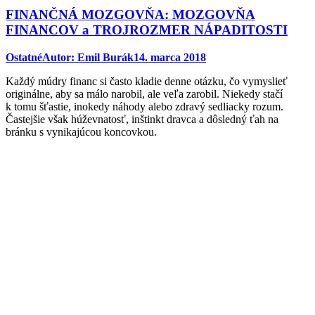
FINANČNÁ MOZGOVŇA: MOZGOVŇA
FINANCOV a TROJROZMER NÁPADITOSTI
Ostatné
Autor:
Emil Burák
14. marca 2018
Každý múdry financ si často kladie denne otázku, čo vymyslieť
originálne, aby sa málo narobil, ale veľa zarobil. Niekedy stačí
k tomu šťastie, inokedy náhody alebo zdravý sedliacky rozum.
Častejšie však húževnatosť, inštinkt dravca a dôsledný ťah na
bránku s vynikajúcou koncovkou.