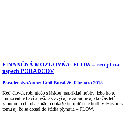
FINANČNÁ MOZGOVŇA: FLOW – recept na
úspech PORADCOV
Poradenstvo
Autor:
Emil Burák
26. februára 2018
Keď človek robí niečo s láskou, napríklad hobby, lebo ho to
mimoriadne baví a teší, tak zvyčajne zabudne aj ako čas letí,
zabudne na hlad a smäd a dokáže to robiť celé hodiny. Hovorí sa
tomu aj, že sa dostal do štádia plynutia – FLOW.