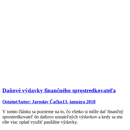
Daňové výdavky finančného sprostredkovateľa
Ostatné
Autor:
Jaroslav Čačko
13. januára 2018
V tomto článku sa pozrieme na to, čo všetko si môže dať finančný
sprostredkovateľ do daňovo uznateľných výdavkov a kedy sa mu
ešte viac oplatí využiť paušálne výdavky.