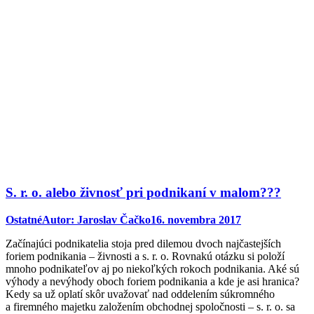
S. r. o. alebo živnosť pri podnikaní v malom???
Ostatné
Autor:
Jaroslav Čačko
16. novembra 2017
Začínajúci podnikatelia stoja pred dilemou dvoch najčastejších
foriem podnikania – živnosti a s. r. o. Rovnakú otázku si položí
mnoho podnikateľov aj po niekoľkých rokoch podnikania. Aké sú
výhody a nevýhody oboch foriem podnikania a kde je asi hranica?
Kedy sa už oplatí skôr uvažovať nad oddelením súkromného
a firemného majetku založením obchodnej spoločnosti – s. r. o. sa