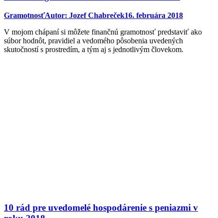
Gramotnosť
Autor:
Jozef Chabreček
16. februára 2018
V mojom chápaní si môžete finančnú gramotnosť predstaviť ako
súbor hodnôt, pravidiel a vedomého pôsobenia uvedených
skutočností s prostredím, a tým aj s jednotlivým človekom.
10 rád pre uvedomelé hospodárenie s peniazmi v