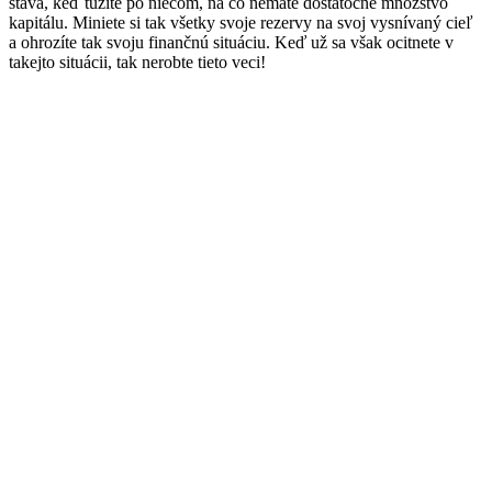
stáva, keď túžite po niečom, na čo nemáte dostatočné množstvo
kapitálu. Miniete si tak všetky svoje rezervy na svoj vysnívaný cieľ
a ohrozíte tak svoju finančnú situáciu. Keď už sa však ocitnete v
takejto situácii, tak nerobte tieto veci!