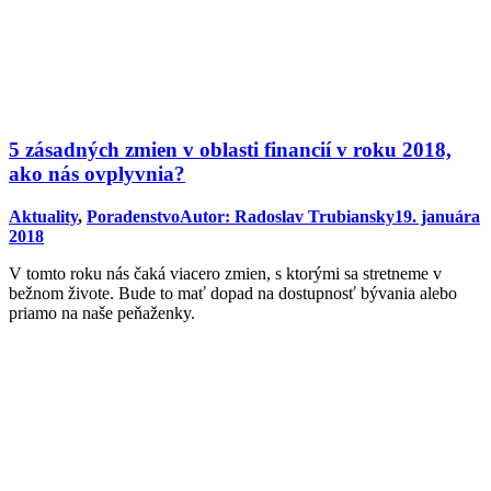
5 zásadných zmien v oblasti financií v roku 2018,
ako nás ovplyvnia?
Aktuality
,
Poradenstvo
Autor:
Radoslav Trubiansky
19. januára
2018
V tomto roku nás čaká viacero zmien, s ktorými sa stretneme v
bežnom živote. Bude to mať dopad na dostupnosť bývania alebo
priamo na naše peňaženky.