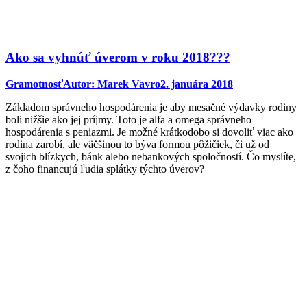
Ako sa vyhnúť úverom v roku 2018???
Gramotnosť
Autor:
Marek Vavro
2. januára 2018
Základom správneho hospodárenia je aby mesačné výdavky rodiny
boli nižšie ako jej príjmy. Toto je alfa a omega správneho
hospodárenia s peniazmi. Je možné krátkodobo si dovoliť viac ako
rodina zarobí, ale väčšinou to býva formou pôžičiek, či už od
svojich blízkych, bánk alebo nebankových spoločností. Čo myslíte,
z čoho financujú ľudia splátky týchto úverov?