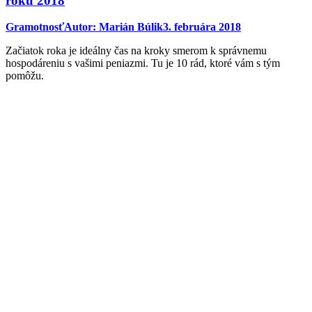
roku 2018
Gramotnosť
Autor:
Marián Búlik
3. februára 2018
Začiatok roka je ideálny čas na kroky smerom k správnemu
hospodáreniu s vašimi peniazmi. Tu je 10 rád, ktoré vám s tým
pomôžu.