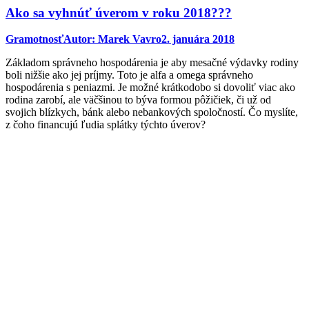
Ako sa vyhnúť úverom v roku 2018???
Gramotnosť
Autor:
Marek Vavro
2. januára 2018
Základom správneho hospodárenia je aby mesačné výdavky rodiny
boli nižšie ako jej príjmy. Toto je alfa a omega správneho
hospodárenia s peniazmi. Je možné krátkodobo si dovoliť viac ako
rodina zarobí, ale väčšinou to býva formou pôžičiek, či už od
svojich blízkych, bánk alebo nebankových spoločností. Čo myslíte,
z čoho financujú ľudia splátky týchto úverov?