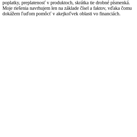
poplatky, preplatenosť v produktoch, skrátka tie drobné písmenká.
Moje riešenia navrhujem len na základe čísel a faktov, vďaka čomu
dokážem ľuďom pomôcť v akejkoľvek oblasti vo financiách.