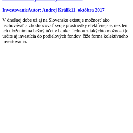
Investovanie
Autor:
Andrej Králik
11. októbra 2017
V dnešnej dobe už aj na Slovensku existuje možnosť ako
uschovávať a zhodnocovať svoje prostriedky efektívnejšie, než len
ich uložením na bežný účet v banke. Jednou z takýchto možností je
určite aj investícia do podielových fondov, čiže forma kolektívneho
investovania.