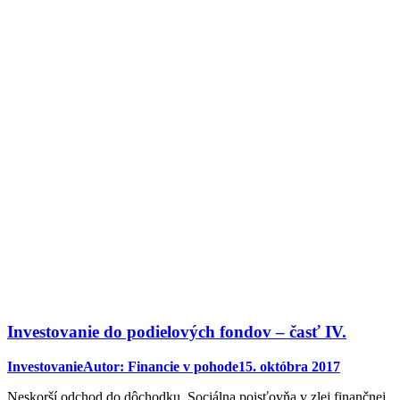
Investovanie do podielových fondov – časť IV.
Investovanie
Autor:
Financie v pohode
15. októbra 2017
Neskorší odchod do dôchodku, Sociálna poisťovňa v zlej finančnej