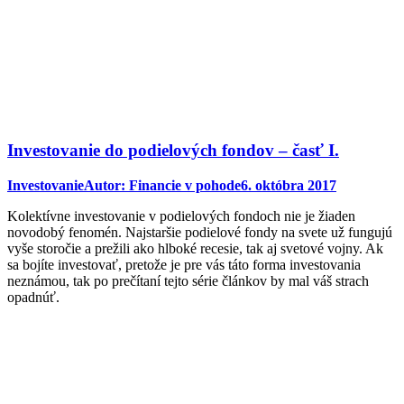
Investovanie do podielových fondov – časť I.
Investovanie
Autor:
Financie v pohode
6. októbra 2017
Kolektívne investovanie v podielových fondoch nie je žiaden
novodobý fenomén. Najstaršie podielové fondy na svete už fungujú
vyše storočie a prežili ako hlboké recesie, tak aj svetové vojny. Ak
sa bojíte investovať, pretože je pre vás táto forma investovania
neznámou, tak po prečítaní tejto série článkov by mal váš strach
opadnúť.