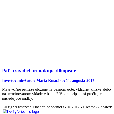
Päť pravidiel pri nákupe dlhopisov
Investovanie
Autor:
Mária Rusnáková
4. augusta 2017
Máte voľné peniaze uložené na bežnom účte, vkladnej knižke alebo
na termínovanom vklade v banke? V tom prípade si prečítajte
nasledujúce riadky.
All rights reserved Financniodbornici.sk © 2017 - Created & hosted: