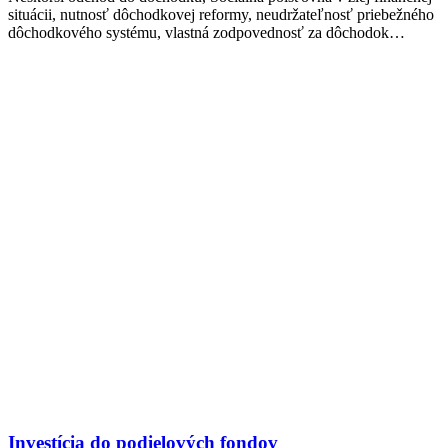
situácii, nutnosť dôchodkovej reformy, neudržateľnosť priebežného
dôchodkového systému, vlastná zodpovednosť za dôchodok…
Investícia do podielových fondov