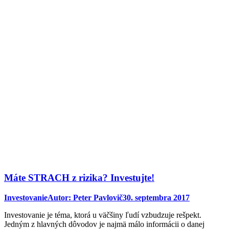
Máte STRACH z rizika? Investujte!
Investovanie
Autor:
Peter Pavlovič
30. septembra 2017
Investovanie je téma, ktorá u väčšiny ľudí vzbudzuje rešpekt.
Jedným z hlavných dôvodov je najmä málo informácii o danej