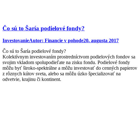
Čo sú to Šaría podielové fondy?
Investovanie
Autor:
Financie v pohode
20. augusta 2017
Čo sú to Šaría podielové fondy?
Kolektívnym investovaním prostredníctvom podielových fondov sa
svojim vkladom spolupodieľate na zisku fondu. Podielové fondy
môžu byť široko-spektrálne a môžu investovať do cenných papierov
z rôznych kútov sveta, alebo sa môžu úzko špecializovať na
odvetvie, krajinu či kontinent.