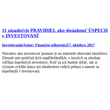
11 zásadných PRAVIDIEL ako dosiahnuť ÚSPECH
v INVESTOVANÍ
Investovanie
Autor:
Finanční odborníci
17. októbra 2017
Návodov ako investovať peniaze je na internete obrovské množstvo.
Zhrnuli sme prehľad tých najdôležitejších, v ktorých sa zhoduje
väčšina úspešných investorov. Keď sa ich budete držať, tak si
výrazne zvýšite šance pri zhodnotení vašich peňazí a stanete sa
úspešnejší v investovaní.